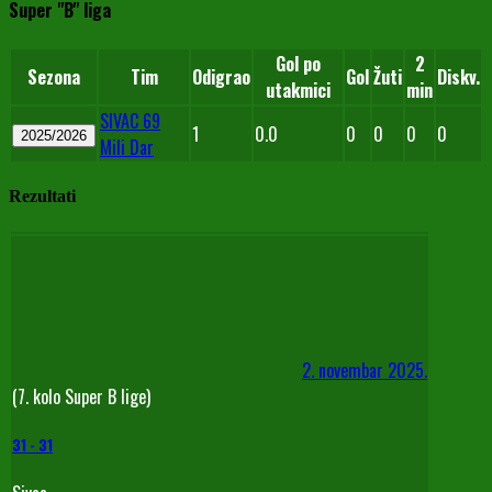
Super "B" liga
Gol po
2
Sezona
Tim
Odigrao
Gol
Žuti
Diskv.
utakmici
min
SIVAC 69
1
0.0
0
0
0
0
2025/2026
Mili Dar
Rezultati
2. novembar 2025.
(7. kolo Super B lige)
31
-
31