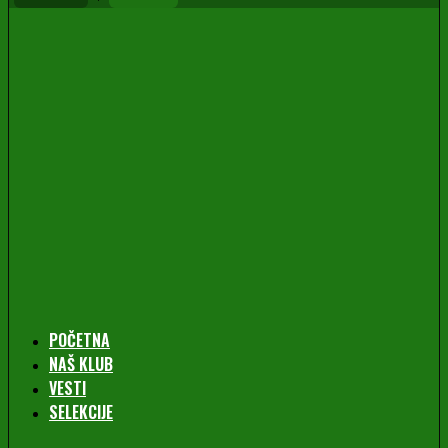
POČETNA
NAŠ KLUB
VESTI
SELEKCIJE