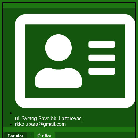
ul. Svetog Save bb; Lazarevac
rkkolubara@gmail.com
|
Latinica
Ćirilica