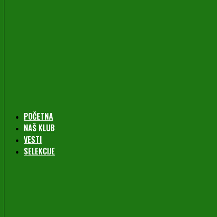
POČETNA
NAŠ KLUB
VESTI
SELEKCIJE