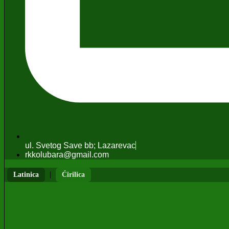
ul. Svetog Save bb; Lazarevac
rkkolubara@gmail.com
|
Latinica
Ćirilica