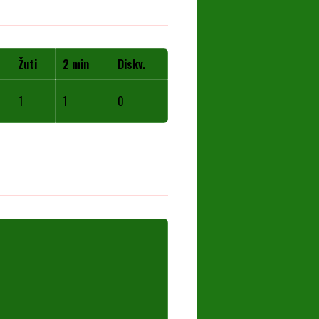
Žuti
2 min
Diskv.
1
1
0