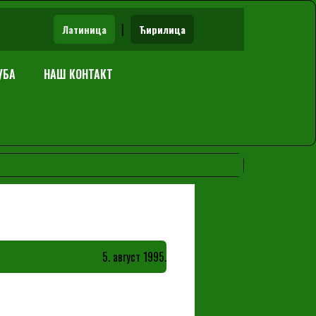
|
Латиница
Ћирилица
УБА
НАШ КОНТАКТ
5. август 1995.