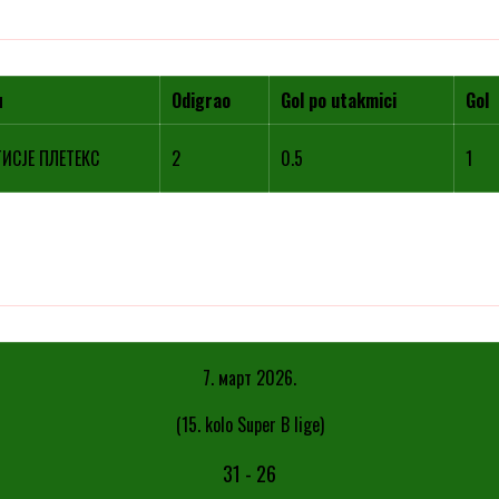
м
Odigrao
Gol po utakmici
Gol
ИСЈЕ ПЛЕТЕКС
2
0.5
1
7. март 2026.
(15. kolo Super B lige)
31
-
26