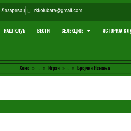
; Лазаревац
rkkolubara@gmail.com
НАШ КЛУБ
ВЕСТИ
СЕЛЕКЦИЈЕ
ИСТОРИЈА КЛ
Хоме
Играч
Бројчин Немања