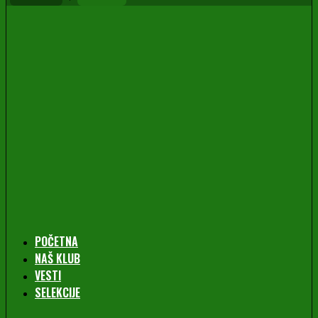
POČETNA
NAŠ KLUB
VESTI
SELEKCIJE