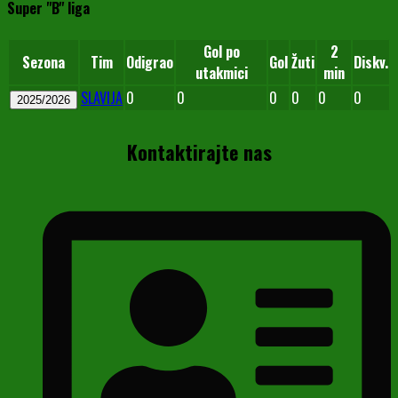
Super "B" liga
Gol po
2
Sezona
Tim
Odigrao
Gol
Žuti
Diskv.
utakmici
min
SLAVIJA
0
0
0
0
0
0
2025/2026
Kontaktirajte nas