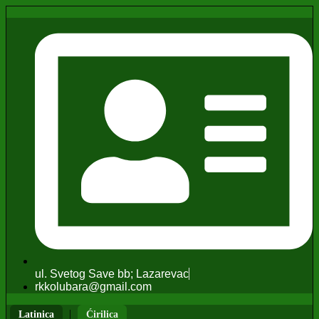
ul. Svetog Save bb; Lazarevac
rkkolubara@gmail.com
|
Latinica
Ćirilica