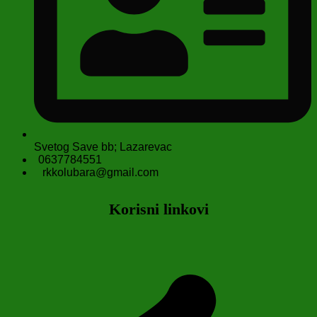
Svetog Save bb; Lazarevac
0637784551
rkkolubara@gmail.com
Korisni linkovi