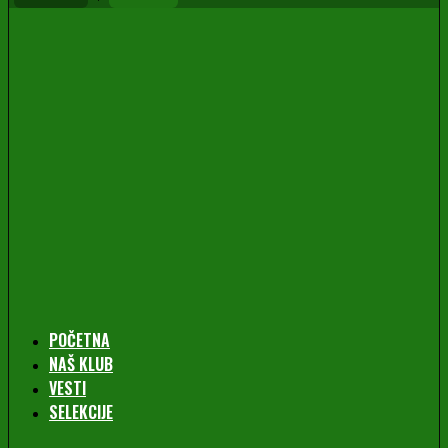
POČETNA
NAŠ KLUB
VESTI
SELEKCIJE