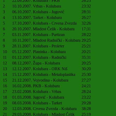
1
22.09.2007.
Kolubara - PKB
26:25
2
10.10.2007.
Vrbas - Kolubara
23:32
3
06.10.2007.
Kolubara - Jugović
28:31
4
13.10.2007.
Tarket - Kolubara
26:27
5
17.10.2007.
Kolubara - Crvena Zvezda
32:26
6
20.10.2007.
Mladost Čelik - Kolubara
17:31
7
03.11.2007.
Kolubara - Partizan
28:22
8
10.11.2007.
Mladost Radnički - Kolubara
29:25
9
28.11.2007.
Kolubara - Proleter
25:21
10
05.12.2007.
Planinka - Kolubara
20:21
11
01.12.2007.
Kolubara - Radnički
35:31
12
08.12.2007.
Župa - Kolubara
20:25
13
12.12.2007.
Kolubara - ORK Niš
30:20
14
15.12.2007.
Kolubara - Metaloplastika
25:30
15
21.12.2007.
Vojvodina - Kolubara
27:27
16
16.02.2008.
PKB - Kolubara
24:21
17
23.02.2008.
Kolubara - Vrbas
28:24
18
01.03.2008.
Jugović - Kolubara
23:22
19
08.03.2008.
Kolubara - Tarket
29:28
20
12.03.2008.
Crvena Zvezda - Kolubara
38:28
21
29.03.2008.
Kolubara - Mladost Čelik
25:19