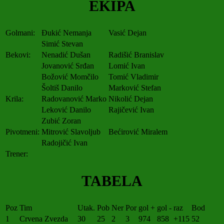
EKIPA
Golmani:
Đukić Nemanja
Vasić Dejan
Simić Stevan
Bekovi:
Nenadić Dušan
Radišić Branislav
Jovanović Srđan
Lomić Ivan
Božović Momčilo
Tomić Vladimir
Šoltiš Danilo
Marković Stefan
Krila:
Radovanović Marko
Nikolić Dejan
Leković Danilo
Rajičević Ivan
Zubić Zoran
Pivotmeni:
Mitrović Slavoljub
Bećirović Miralem
Radojičić Ivan
Trener:
TABELA
Poz
Tim
Utak.
Pob
Ner
Por
gol +
gol -
raz
Bod
1
Crvena Zvezda
30
25
2
3
974
858
+115
52