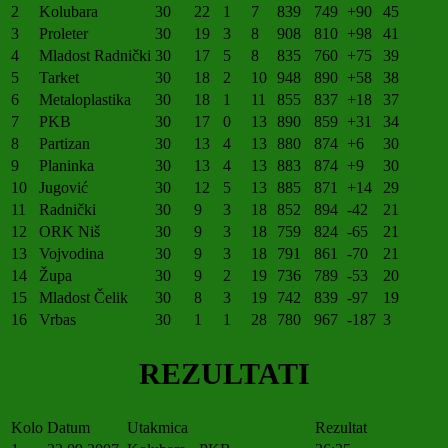
2
Kolubara
30
22
1
7
839
749
+90
45
3
Proleter
30
19
3
8
908
810
+98
41
4
Mladost Radnički
30
17
5
8
835
760
+75
39
5
Tarket
30
18
2
10
948
890
+58
38
6
Metaloplastika
30
18
1
11
855
837
+18
37
7
PKB
30
17
0
13
890
859
+31
34
8
Partizan
30
13
4
13
880
874
+6
30
9
Planinka
30
13
4
13
883
874
+9
30
10
Jugović
30
12
5
13
885
871
+14
29
11
Radnički
30
9
3
18
852
894
-42
21
12
ORK Niš
30
9
3
18
759
824
-65
21
13
Vojvodina
30
9
3
18
791
861
-70
21
14
Župa
30
9
2
19
736
789
-53
20
15
Mladost Čelik
30
8
3
19
742
839
-97
19
16
Vrbas
30
1
1
28
780
967
-187
3
REZULTATI
Kolo
Datum
Utakmica
Rezultat