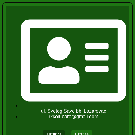
ul. Svetog Save bb; Lazarevac
rkkolubara@gmail.com
|
Latinica
Ćirilica