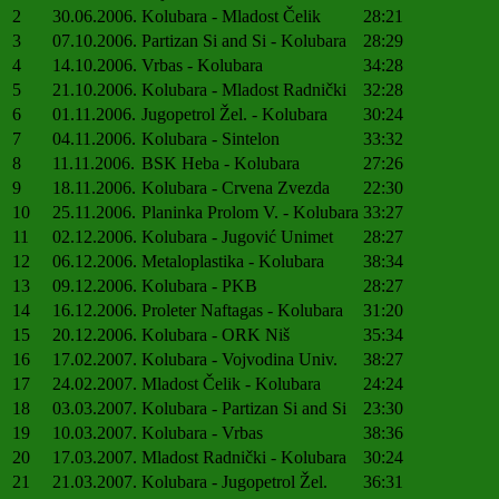
2
30.06.2006.
Kolubara - Mladost Čelik
28:21
3
07.10.2006.
Partizan Si and Si - Kolubara
28:29
4
14.10.2006.
Vrbas - Kolubara
34:28
5
21.10.2006.
Kolubara - Mladost Radnički
32:28
6
01.11.2006.
Jugopetrol Žel. - Kolubara
30:24
7
04.11.2006.
Kolubara - Sintelon
33:32
8
11.11.2006.
BSK Heba - Kolubara
27:26
9
18.11.2006.
Kolubara - Crvena Zvezda
22:30
10
25.11.2006.
Planinka Prolom V. - Kolubara
33:27
11
02.12.2006.
Kolubara - Jugović Unimet
28:27
12
06.12.2006.
Metaloplastika - Kolubara
38:34
13
09.12.2006.
Kolubara - PKB
28:27
14
16.12.2006.
Proleter Naftagas - Kolubara
31:20
15
20.12.2006.
Kolubara - ORK Niš
35:34
16
17.02.2007.
Kolubara - Vojvodina Univ.
38:27
17
24.02.2007.
Mladost Čelik - Kolubara
24:24
18
03.03.2007.
Kolubara - Partizan Si and Si
23:30
19
10.03.2007.
Kolubara - Vrbas
38:36
20
17.03.2007.
Mladost Radnički - Kolubara
30:24
21
21.03.2007.
Kolubara - Jugopetrol Žel.
36:31