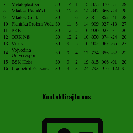
7
Metaloplastika
30
14
1
15
873
870
+3
29
8
Mladost Radnički
30
12
4
14
842
866
-24
28
9
Mladost Čelik
30
11
6
13
811
852
-41
28
10
Planinka Prolom Voda
30
11
5
14
909
927
-18
27
11
PKB
30
12
2
16
920
927
-7
26
12
ORK Niš
30
12
2
16
850
874
-24
26
13
Vrbas
30
9
5
16
902
967
-65
23
Vojvodina
14
30
9
4
17
774
856
-82
22
Univerexport
15
BSK Heba
30
9
2
19
815
906
-91
20
16
Jugopetrol Železničar
30
3
3
24
793
916
-123
9
Kontaktirajte nas