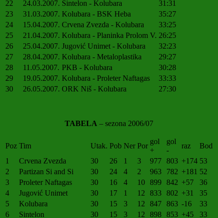
22
24.03.2007.
Sintelon - Kolubara
31:31
23
31.03.2007.
Kolubara - BSK Heba
35:27
24
15.04.2007.
Crvena Zvezda - Kolubara
33:25
25
21.04.2007.
Kolubara - Planinka Prolom V.
26:25
26
25.04.2007.
Jugović Unimet - Kolubara
32:23
27
28.04.2007.
Kolubara - Metaloplastika
29:27
28
11.05.2007.
PKB - Kolubara
30:28
29
19.05.2007.
Kolubara - Proleter Naftagas
33:33
30
26.05.2007.
ORK Niš - Kolubara
27:30
TABELA
– sezona 2006/07
gol
gol
Poz
Tim
Utak.
Pob
Ner
Por
raz
Bod
+
-
1
Crvena Zvezda
30
26
1
3
977
803
+174
53
2
Partizan Si and Si
30
24
4
2
963
782
+181
52
3
Proleter Naftagas
30
16
4
10
899
842
+57
36
4
Jugović Unimet
30
17
1
12
833
802
+31
35
5
Kolubara
30
15
3
12
847
863
-16
33
6
Sintelon
30
15
3
12
898
853
+45
33