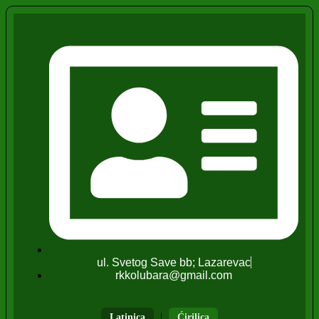
ul. Svetog Save bb; Lazarevac
rkkolubara@gmail.com
|
Latinica
Ćirilica