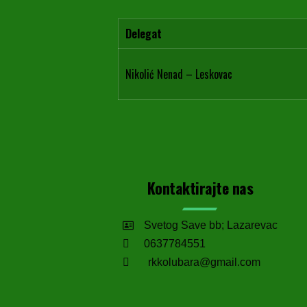
Delegat
Nikolić Nenad – Leskovac
Kontaktirajte nas
Svetog Save bb; Lazarevac
0637784551
rkkolubara@gmail.com