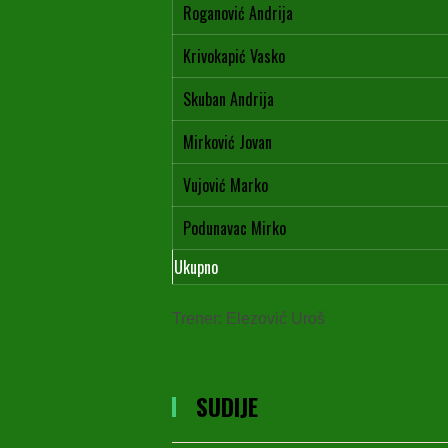
Roganović Andrija
Krivokapić Vasko
Skuban Andrija
Mirković Jovan
Vujović Marko
Podunavac Mirko
Ukupno
Trener: Elezović Uroš
SUDIJE