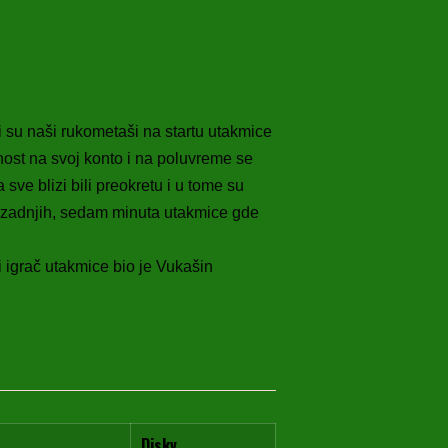
li su naši rukometaši na startu utakmice
dnost na svoj konto i na poluvreme se
sve blizi bili preokretu i u tome su
h, zadnjih, sedam minuta utakmice gde
i igrač utakmice bio je Vukašin
Diskv.