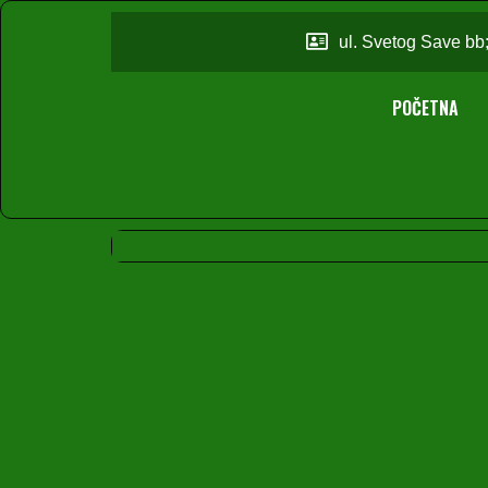
ul. Svetog Save bb
POČETNA