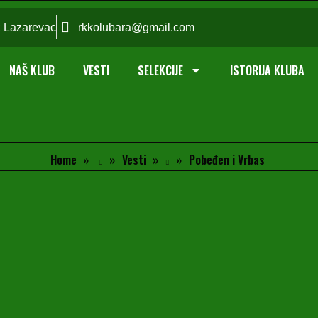
; Lazarevac
rkkolubara@gmail.com
NAŠ KLUB
VESTI
SELEKCIJE
ISTORIJA KLUBA
Home
Vesti
Pobeđen i Vrbas