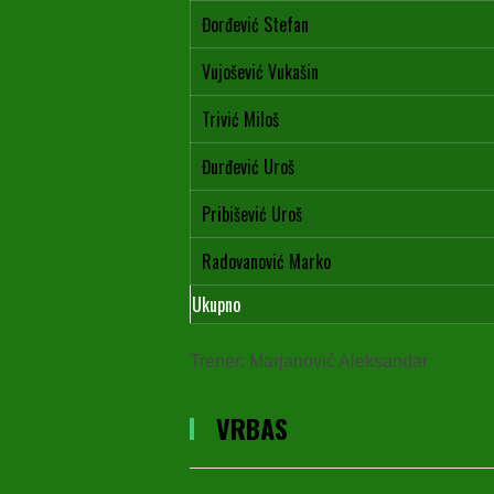
Đorđević Stefan
Vujošević Vukašin
Trivić Miloš
Đurđević Uroš
Pribišević Uroš
Radovanović Marko
Ukupno
Trener: Marjanović Aleksandar
VRBAS