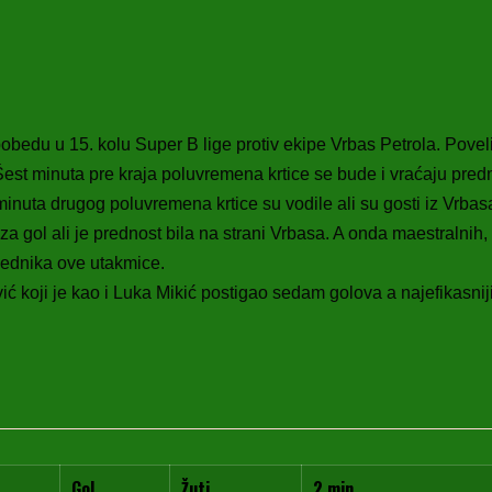
 pobedu u 15. kolu Super B lige protiv ekipe Vrbas Petrola. Pove
. Šest minuta pre kraja poluvremena krtice se bude i vraćaju pre
inuta drugog poluvremena krtice su vodile ali su gosti iz Vrbasa 
 za gol ali je prednost bila na strani Vrbasa. A onda maestralni
obednika ove utakmice.
ć koji je kao i Luka Mikić postigao sedam golova a najefikasnij
Gol
Žuti
2 min