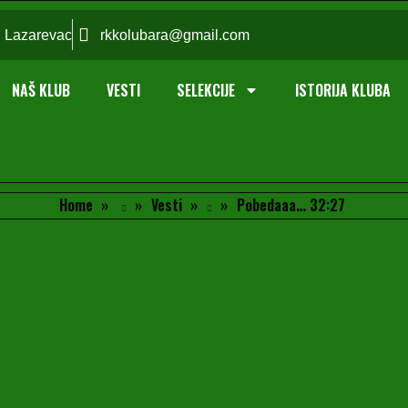
; Lazarevac
rkkolubara@gmail.com
NAŠ KLUB
VESTI
SELEKCIJE
ISTORIJA KLUBA
Home
Vesti
Pobedaaa… 32:27