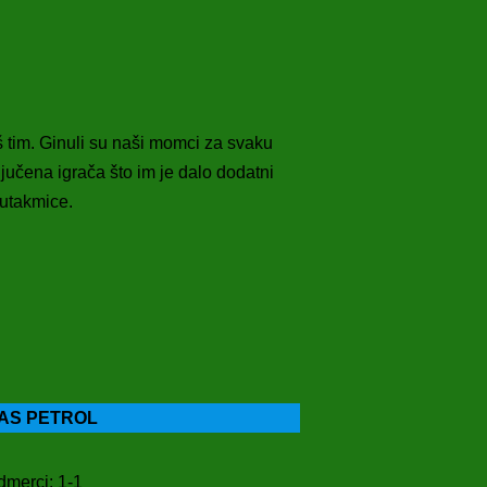
 tim. Ginuli su naši momci za svaku
ljučena igrača što im je dalo dodatni
 utakmice.
AS PETROL
merci: 1-1