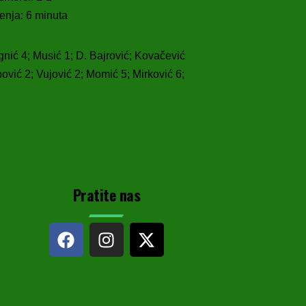
čenja: 6 minuta
gnić 4; Musić 1; D. Bajrović; Kovačević
ović 2; Vujović 2; Momić 5; Mirković 6;
Pratite nas