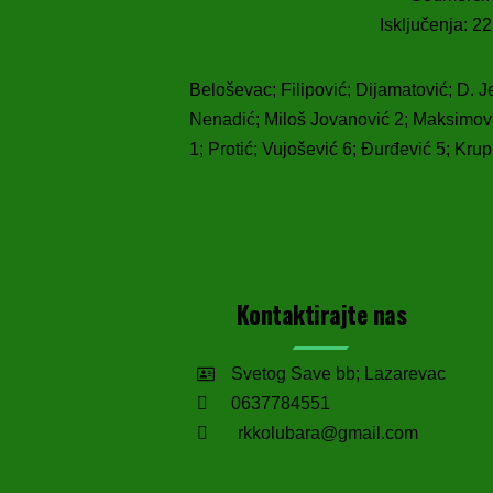
Isključenja: 2
Beloševac; Filipović; Dijamatović; D. Jel
Nenadić; Miloš Jovanović 2; Maksimovi
1; Protić; Vujošević 6; Đurđević 5; Kru
Kontaktirajte nas
Svetog Save bb; Lazarevac
0637784551
rkkolubara@gmail.com