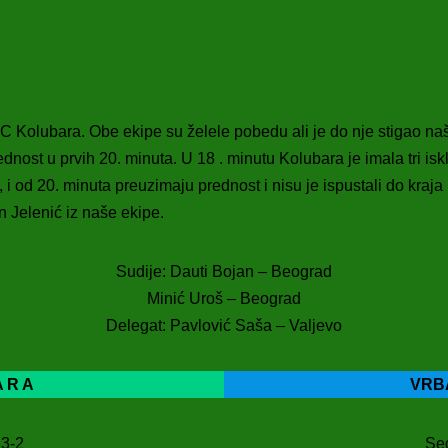
 Kolubara. Obe ekipe su želele pobedu ali je do nje stigao naš
ednost u prvih 20. minuta. U 18 . minutu Kolubara je imala tri isk
 i od 20. minuta preuzimaju prednost i nisu je ispustali do kraja
 Jelenić iz naše ekipe.
Sudije: Dauti Bojan – Beograd
Minić Uroš – Beograd
Delegat: Pavlović Saša – Valjevo
A R A
VRB
 3-2
Sed