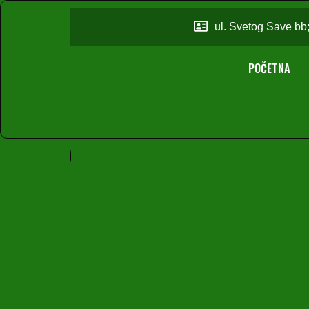
ul. Svetog Save bb
POČETNA