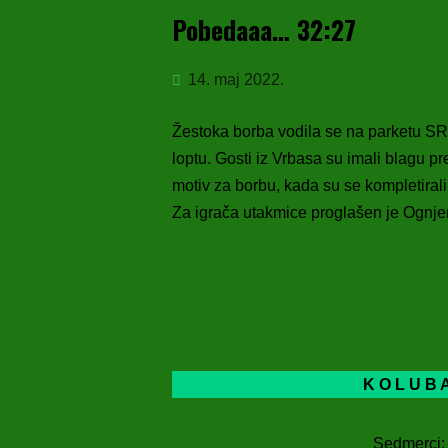
Pobedaaa… 32:27
14. maj 2022.
Žestoka borba vodila se na parketu SRC
loptu. Gosti iz Vrbasa su imali blagu pr
motiv za borbu, kada su se kompletirali,
Za igrača utakmice proglašen je Ognjen
K O L U B 
Sedmerci: