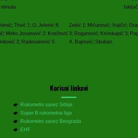
2 minuta
Isklju
enić; Trivić 1; O. Jelenić 8;
Zekić 1; Mićunović; Vujičić; Dra
ć; Mirko Jovanović 2; Knežević
3; Roganović; Krivokapić 3; Pap
pniković 2; Radovanović 5.
A. Bajrović; Skuban.
Korisni linkovi
Rukometni savez Srbije
Super B rukometna liga
Rukometni savez Beograda
EHF