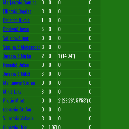
Marjanović Damjan
0
0
0
0
Filipović Bogdan
3
0
0
0
Bačanac Nikola
1
0
0
0
Đorđević Jovan
5
0
0
0
Veljanović Igor
0
0
0
0
Vasiljević Aleksandar
3
0
0
0
Jovanović Mirko
2
0
1 (14'04'')
0
Nenadić Dušan
0
0
0
0
Jovanović Miloš
6
0
0
0
Martinović Stefan
0
0
0
0
Mikić Luka
8
0
0
0
Protić Miloš
0
0
2 (28'26'', 57'53'')
0
Đorđević Stefan
0
0
0
0
Vujošević Vukašin
3
0
0
0
Đurđević Uroš
2
1 (6')
0
0