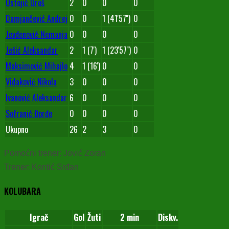
Ostojić Uroš
2
0
0
0
Damjančević Andrej
0
0
1 (41'57'')
0
Jevđenović Nemanja
0
0
0
0
Ješić Aleksandar
2
1 (7')
1 (23'57'')
0
Maksimović Mihajlo
4
1 (16')
0
0
Vidaković Nikola
3
0
0
0
Ivanović Aleksandar
6
0
0
0
Sofranić Đorđe
0
0
0
0
Ukupno
26
2
3
0
Pomoćni trener: Jović Zoran
Trener: Kontić Srđan
KOLUBARA
Igrač
Gol
Žuti
2 min
Diskv.