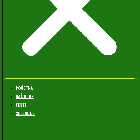
POČETNA
NAŠ KLUB
VESTI
SELEKCIJE