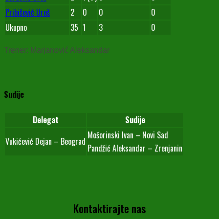
Pribišević Uroš
2
0
0
0
Ukupno
35
1
3
0
Trener: Marjanović Aleksandar
Sudije
Delegat
Sudije
Mošorinski Ivan – Novi Sad
Vukićević Dejan – Beograd
Pandžić Aleksandar – Zrenjanin
Kontaktirajte nas