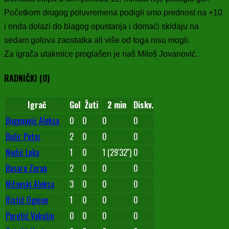
Početkom drugog poluvremena podigli smo prednost na +10
i onda dolazi do blagog opustanja i domaći skidaju na
sedam golova zaostatka ali više od toga nisu mogli.
Za igrača utakmice proglašen je naš Miloš Jovanović.
RADNIČKI (O)
Igrač
Gol
Žuti
2 min
Diskv.
Bogunović Aleksa
0
0
0
0
Bešir Petar
2
0
0
0
Nedić Luka
1
0
1 (29'32'')
0
Basara Zoran
2
0
0
0
Ničovski Aleksa
3
0
0
0
Ristić Ognjen
1
0
0
0
Puretić Vukašin
0
0
0
0