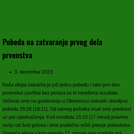
Pobeda na zatvaranju prvog dela
prvenstva
3. decembar 2023.
Naša ekipa ostvarila je još jednu pobedu i tako prvi deo
prvenstva završila bez poraza uz tri nerešena rezultata.
Večeras smo na gostovanju u Obrenovcu ostvarili ubedljivu
pobedu 35:26 (18:11). Od samog početka imali smo prednost
uz par izjednačenja.
Kod rezultata 10:10 (17 minut) pravimo
seriju od šest golova i time praktično rešili pitanje pobednika.
Domaća ekipa u tom periodu 12. minuta nije postigla gol.