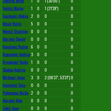
Žegarac Milan
1
0
1 (30'00'')
0
Vujičić Marko
1
0
1 (21'39'')
0
Gaćinović Aleksa
2
0
0
0
Musić Kosta
5
0
0
0
Momić Stanislav
0
0
0
0
Bajrović Deniel
0
0
0
0
Kovačević Radan
6
0
0
0
Roganović Andrija
3
0
0
0
Krivokapić Vasko
1
0
0
0
Skuban Andrija
0
0
0
0
Mirković Jovan
3
0
2 (06'37'', 53'31'')
0
Kovačević Sava
0
0
0
0
Podunavac Mirko
2
0
0
0
Bajrović Alen
0
0
0
0
Zekić Savo
0
0
0
0