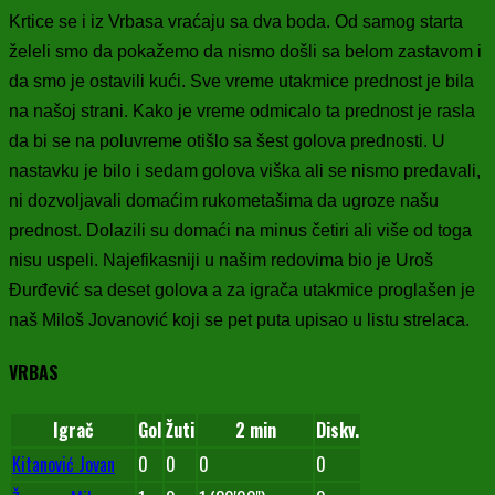
Krtice se i iz Vrbasa vraćaju sa dva boda. Od samog starta
želeli smo da pokažemo da nismo došli sa belom zastavom i
da smo je ostavili kući. Sve vreme utakmice prednost je bila
na našoj strani. Kako je vreme odmicalo ta prednost je rasla
da bi se na poluvreme otišlo sa šest golova prednosti.
U
nastavku je bilo i sedam golova viška ali se nismo predavali,
ni dozvoljavali domaćim rukometašima da ugroze našu
prednost. Dolazili su domaći na minus četiri ali više od toga
nisu uspeli. Najefikasniji u našim redovima bio je Uroš
Đurđević sa deset golova a za igrača utakmice proglašen je
naš Miloš Jovanović koji se pet puta upisao u listu strelaca.
VRBAS
Igrač
Gol
Žuti
2 min
Diskv.
Kitanović Jovan
0
0
0
0