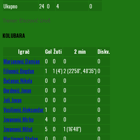
Ukupno
24
0
4
0
Trener: Elezović Uroš
KOLUBARA
Igrač
Gol
Žuti
2 min
Diskv.
Marjanović Damjan
0
0
0
0
Filipović Bogdan
1
1 (4')
2 (22'58'', 48'35'')
0
Bačanac Nikola
0
0
0
0
Đorđević Jovan
0
0
0
0
Jeli Jovan
0
0
0
0
Vasiljević Aleksandar
1
0
0
0
Jovanović Mirko
4
0
0
0
Jovanović Miloš
5
0
1 (16'48'')
0
Martinović Stefan
0
0
0
0