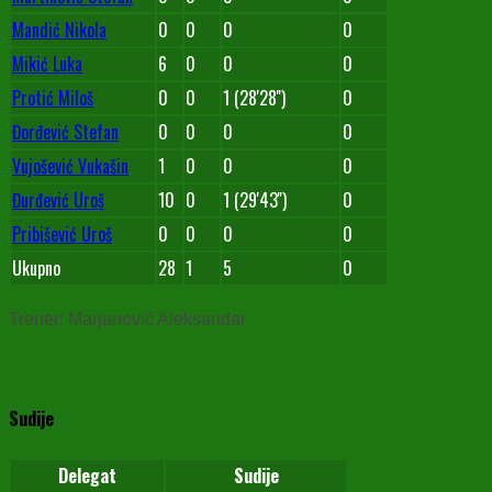
Mandić Nikola
0
0
0
0
Mikić Luka
6
0
0
0
Protić Miloš
0
0
1 (28'28'')
0
Đorđević Stefan
0
0
0
0
Vujošević Vukašin
1
0
0
0
Đurđević Uroš
10
0
1 (29'43'')
0
Pribišević Uroš
0
0
0
0
Ukupno
28
1
5
0
Trener: Marjanović Aleksandar
Sudije
Delegat
Sudije