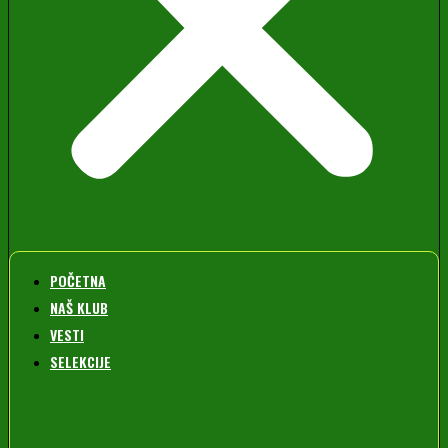
POČETNA
NAŠ KLUB
VESTI
SELEKCIJE