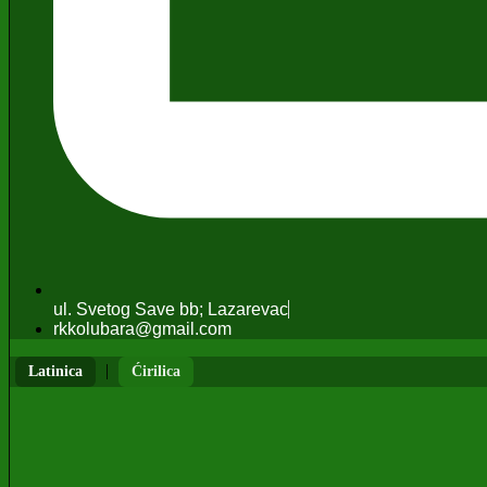
ul. Svetog Save bb; Lazarevac
rkkolubara@gmail.com
|
Latinica
Ćirilica