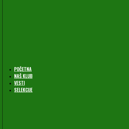
POČETNA
NAŠ KLUB
VESTI
SELEKCIJE