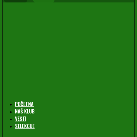
POČETNA
NAŠ KLUB
VESTI
SELEKCIJE