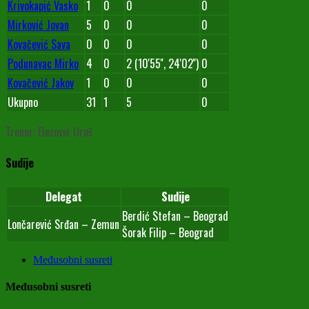
Krivokapić Vasko
1
0
0
0
Mirković Jovan
5
0
0
0
Kovačević Sava
0
0
0
0
Podunavac Mirko
4
0
2 (10'55'', 24'02'')
0
Kovačević Jakov
1
0
0
0
Ukupno
31
1
5
0
Trener: Elezović Uroš
Sudije
Delegat
Sudije
Berdić Stefan – Beograd
Lončarević Srđan – Zemun
Šorak Filip – Beograd
Međusobni susreti
Međusobni susreti