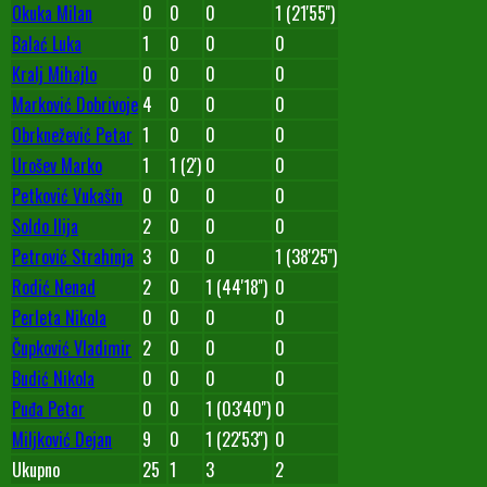
Okuka Milan
0
0
0
1 (21'55'')
Balać Luka
1
0
0
0
Kralj Mihajlo
0
0
0
0
Marković Dobrivoje
4
0
0
0
Obrknežević Petar
1
0
0
0
Urošev Marko
1
1 (2')
0
0
Petković Vukašin
0
0
0
0
Soldo Ilija
2
0
0
0
Petrović Strahinja
3
0
0
1 (38'25'')
Rodić Nenad
2
0
1 (44'18'')
0
Perleta Nikola
0
0
0
0
Čupković Vladimir
2
0
0
0
Budić Nikola
0
0
0
0
Puđa Petar
0
0
1 (03'40'')
0
Miljković Dejan
9
0
1 (22'53'')
0
Ukupno
25
1
3
2