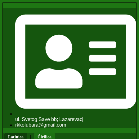
ul. Svetog Save bb; Lazarevac
rkkolubara@gmail.com
|
Latinica
Ćirilica