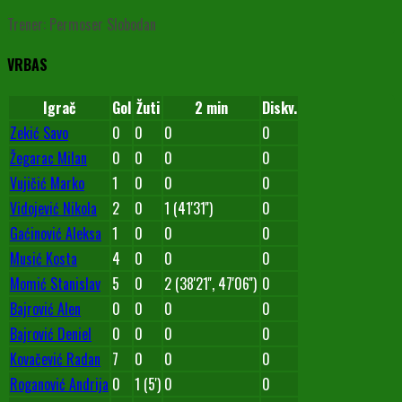
Trener: Permoser Slobodan
VRBAS
Igrač
Gol
Žuti
2 min
Diskv.
Zekić Savo
0
0
0
0
Žegarac Milan
0
0
0
0
Vujičić Marko
1
0
0
0
Vidojević Nikola
2
0
1 (41'31'')
0
Gaćinović Aleksa
1
0
0
0
Musić Kosta
4
0
0
0
Momić Stanislav
5
0
2 (38'21'', 47'06'')
0
Bajrović Alen
0
0
0
0
Bajrović Deniel
0
0
0
0
Kovačević Radan
7
0
0
0
Roganović Andrija
0
1 (5')
0
0