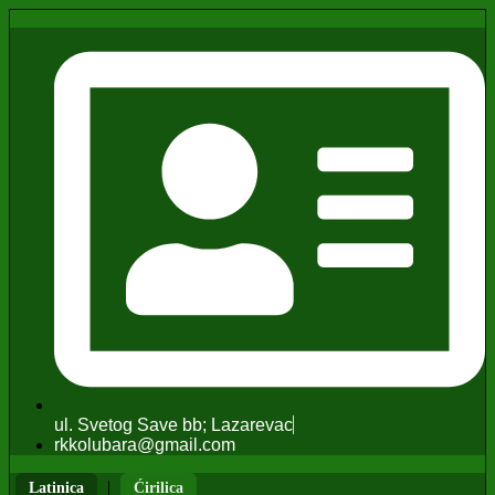
ul. Svetog Save bb; Lazarevac
rkkolubara@gmail.com
|
Latinica
Ćirilica