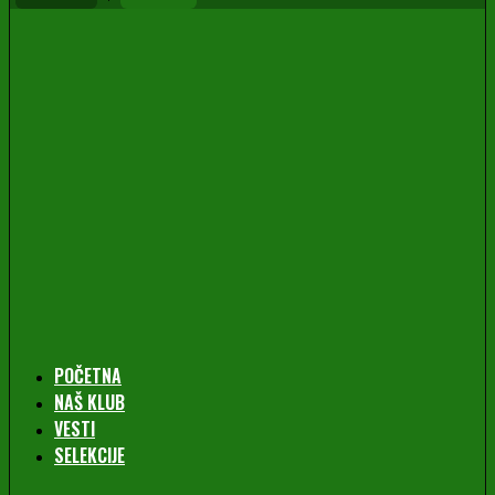
POČETNA
NAŠ KLUB
VESTI
SELEKCIJE