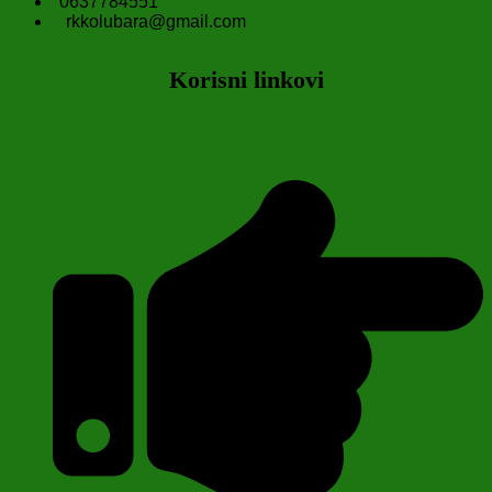
0637784551
rkkolubara@gmail.com
Korisni linkovi