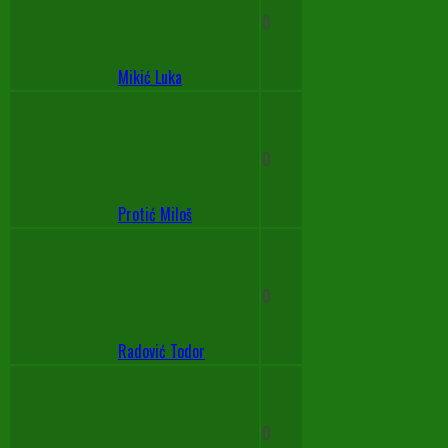
0
Mikić Luka
0
Protić Miloš
0
Radović Todor
0