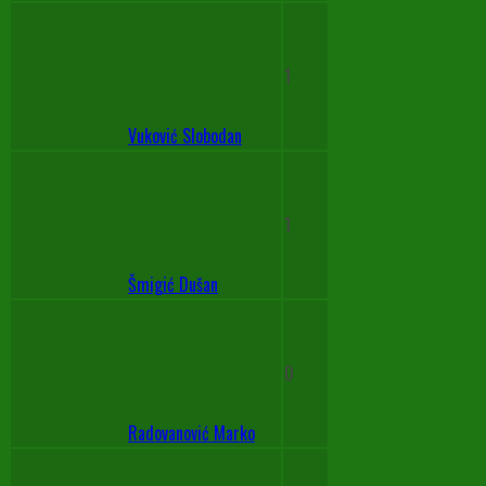
1
Vuković Slobodan
1
Šmigić Dušan
0
Radovanović Marko