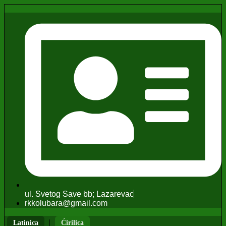
ul. Svetog Save bb; Lazarevac
rkkolubara@gmail.com
|
Latinica
Ćirilica