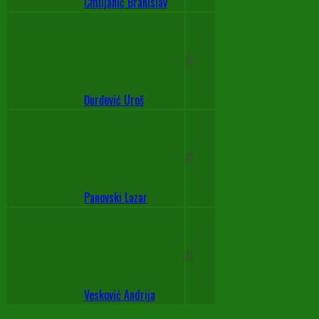
Cmiljanić Branislav
0
Đurđević Uroš
0
Panovski Lazar
0
Vesković Andrija