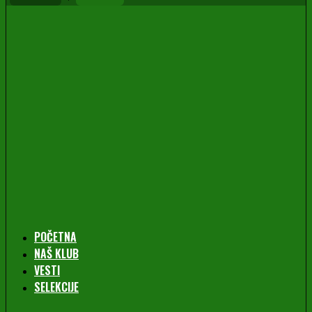
POČETNA
NAŠ KLUB
VESTI
SELEKCIJE