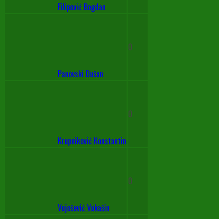
Filipović Bogdan
0
Panovski Dušan
0
Krupniković Konstantin
0
Vujošević Vukašin