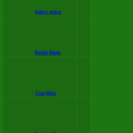
Aleksić Andrej
0
Mandić Nikola
0
Trivić Miloš
0