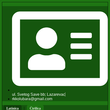
ul. Svetog Save bb; Lazarevac
rkkolubara@gmail.com
|
Latinica
Ćirilica