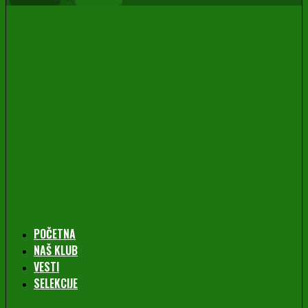
POČETNA
NAŠ KLUB
VESTI
SELEKCIJE