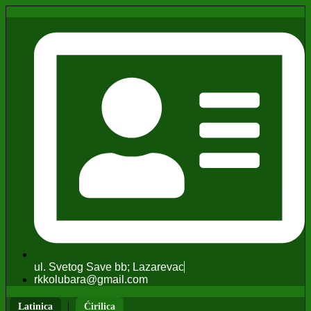
ul. Svetog Save bb; Lazarevac
rkkolubara@gmail.com
|
Latinica
Ćirilica