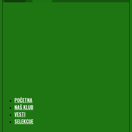
POČETNA
NAŠ KLUB
VESTI
SELEKCIJE