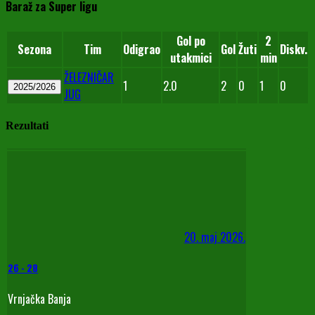
Baraž za Super ligu
Gol po
2
Sezona
Tim
Odigrao
Gol
Žuti
Diskv.
utakmici
min
ŽELEZNIČAR
1
2.0
2
0
1
0
2025/2026
JUG
Rezultati
20. maj 2026.
26
-
28
Vrnjačka Banja