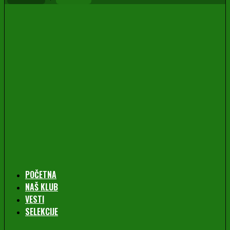
POČETNA
NAŠ KLUB
VESTI
SELEKCIJE