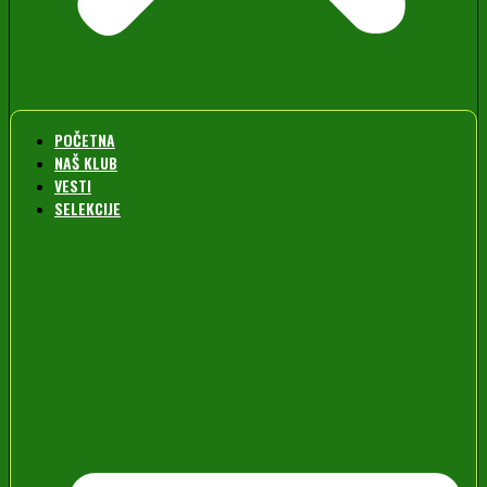
POČETNA
NAŠ KLUB
VESTI
SELEKCIJE