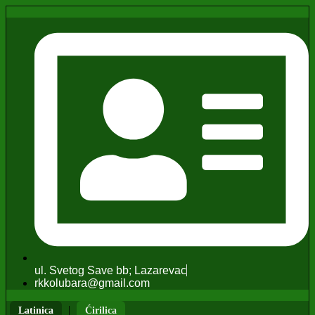
ul. Svetog Save bb; Lazarevac
rkkolubara@gmail.com
|
Latinica
Ćirilica