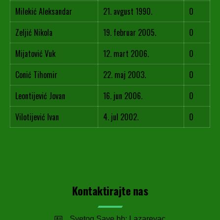
Milekić Aleksandar
21. avgust 1990.
0
Zeljić Nikola
19. februar 2005.
0
Mijatović Vuk
12. mart 2006.
0
Conić Tihomir
22. maj 2003.
0
Leontijević Jovan
16. jun 2006.
0
Vilotijević Ivan
4. jul 2002.
0
Kontaktirajte nas
Svetog Save bb; Lazarevac