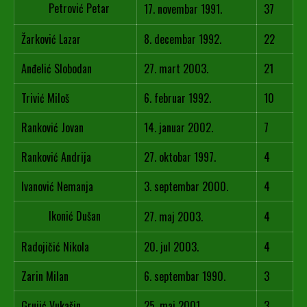
Petrović Petar
17. novembar 1991.
37
Žarković Lazar
8. decembar 1992.
22
Anđelić Slobodan
27. mart 2003.
21
Trivić Miloš
6. februar 1992.
10
Ranković Jovan
14. januar 2002.
7
Ranković Andrija
27. oktobar 1997.
4
Ivanović Nemanja
3. septembar 2000.
4
Ikonić Dušan
27. maj 2003.
4
Radojičić Nikola
20. jul 2003.
4
Zarin Milan
6. septembar 1990.
3
Grujić Vukašin
25. maj 2001.
3