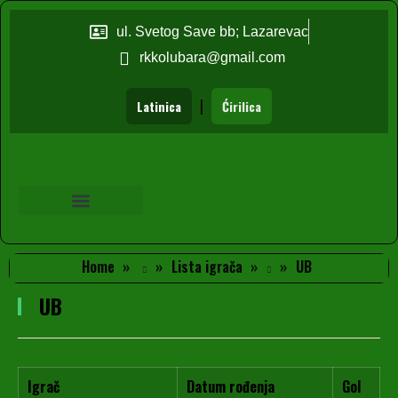
ul. Svetog Save bb; Lazarevac
rkkolubara@gmail.com
|
Latinica
Ćirilica
Home
Lista igrača
UB
UB
Igrač
Datum rođenja
Gol