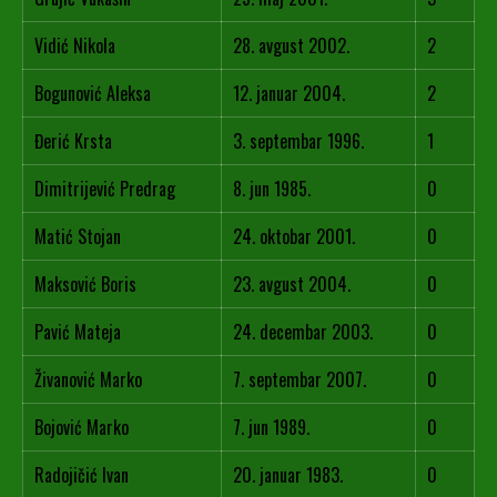
Vidić Nikola
28. avgust 2002.
2
Bogunović Aleksa
12. januar 2004.
2
Đerić Krsta
3. septembar 1996.
1
Dimitrijević Predrag
8. jun 1985.
0
Matić Stojan
24. oktobar 2001.
0
Maksović Boris
23. avgust 2004.
0
Pavić Mateja
24. decembar 2003.
0
Živanović Marko
7. septembar 2007.
0
Bojović Marko
7. jun 1989.
0
Radojičić Ivan
20. januar 1983.
0