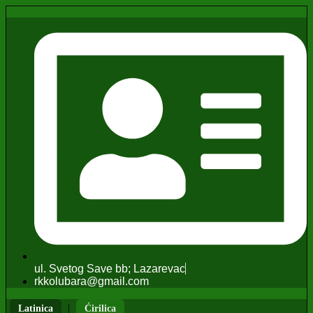
ul. Svetog Save bb; Lazarevac
rkkolubara@gmail.com
|
Latinica
Ćirilica