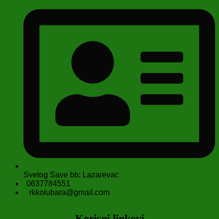
Svetog Save bb; Lazarevac
0637784551
rkkolubara@gmail.com
Korisni linkovi