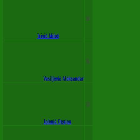
16
Trivić Miloš
15
Vasiljević Aleksandar
13
Jelenić Ognjen