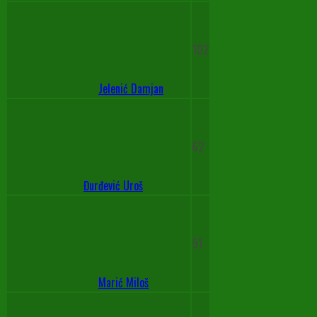
102
Jelenić Damjan
62
Đurđević Uroš
51
Marić Miloš