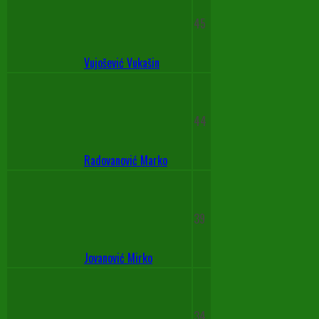
45
Vujošević Vukašin
44
Radovanović Marko
39
Jovanović Mirko
34