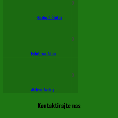
0
Đorđević Stefan
0
Beloševac Aćim
0
Aleksić Andrej
Kontaktirajte nas