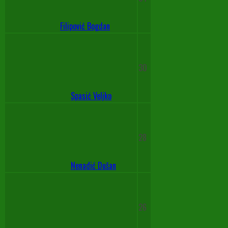
Filipović Bogdan
30
Spasić Veljko
28
Nenadić Dušan
26