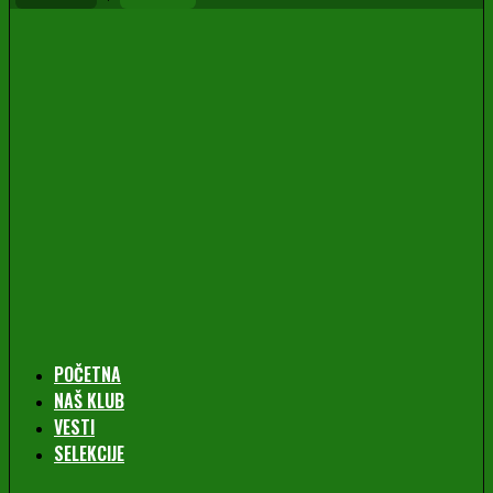
POČETNA
NAŠ KLUB
VESTI
SELEKCIJE