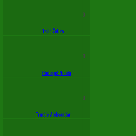
0
Tešić Željko
0
Radonjić Nikola
0
Trmčić Aleksandar