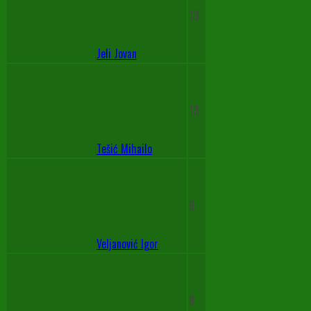
13
Jeli Jovan
13
Tešić Mihailo
9
Veljanović Igor
8