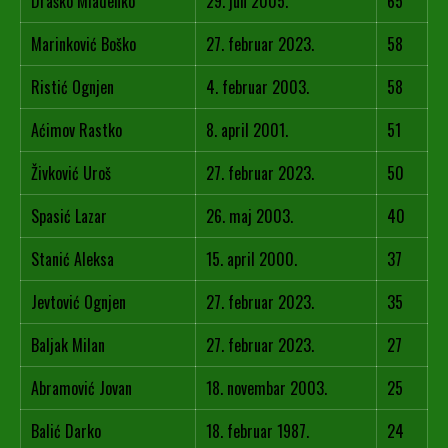
Draško Mladenko
29. jun 2005.
65
Marinković Boško
27. februar 2023.
58
Ristić Ognjen
4. februar 2003.
58
Aćimov Rastko
8. april 2001.
51
Živković Uroš
27. februar 2023.
50
Spasić Lazar
26. maj 2003.
40
Stanić Aleksa
15. april 2000.
37
Jevtović Ognjen
27. februar 2023.
35
Baljak Milan
27. februar 2023.
27
Abramović Jovan
18. novembar 2003.
25
Balić Darko
18. februar 1987.
24