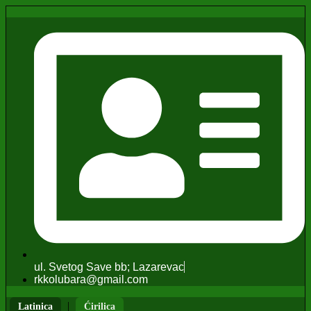
ul. Svetog Save bb; Lazarevac
rkkolubara@gmail.com
|
Latinica
Ćirilica