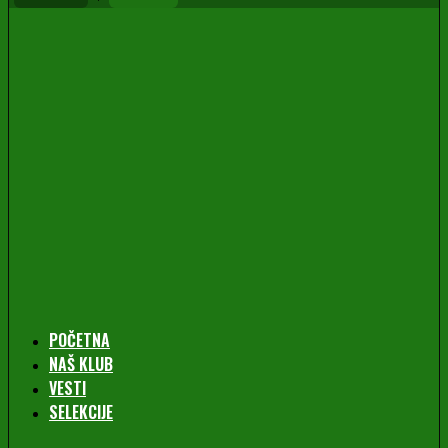
POČETNA
NAŠ KLUB
VESTI
SELEKCIJE