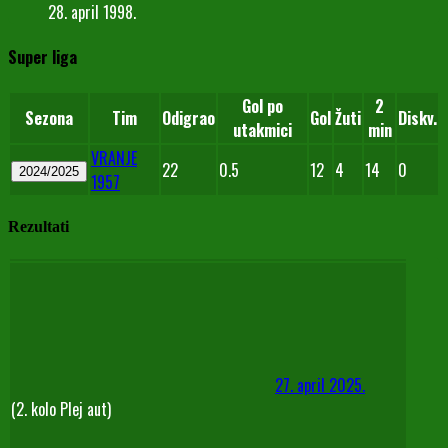
28. april 1998.
Super liga
Gol po
2
Sezona
Tim
Odigrao
Gol
Žuti
Diskv.
utakmici
min
VRANJE
22
0.5
12
4
14
0
2024/2025
1957
Rezultati
27. april 2025.
(2. kolo Plej aut)