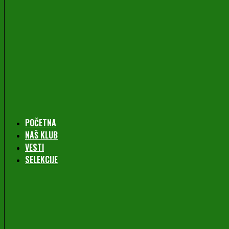
POČETNA
NAŠ KLUB
VESTI
SELEKCIJE