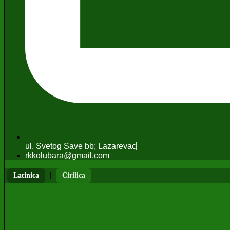
ul. Svetog Save bb; Lazarevac
rkkolubara@gmail.com
|
Latinica
Ćirilica