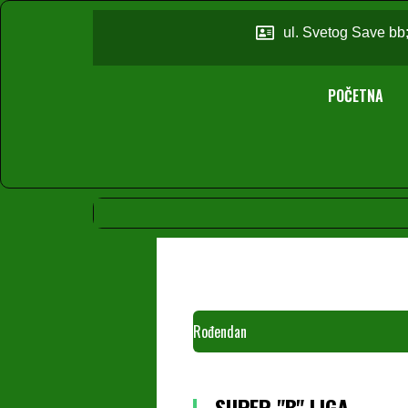
ul. Svetog Save bb
POČETNA
Rođendan
SUPER "B" LIGA