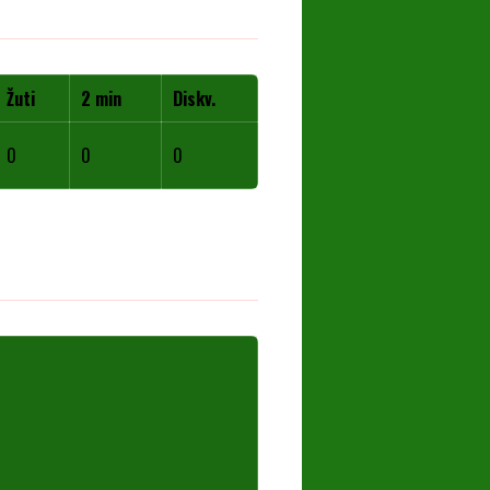
Žuti
2 min
Diskv.
0
0
0