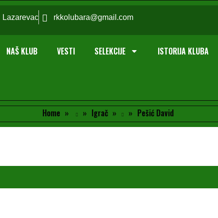
; Lazarevac
rkkolubara@gmail.com
NAŠ KLUB
VESTI
SELEKCIJE
ISTORIJA KLUBA
Home
Igrač
Pešić David