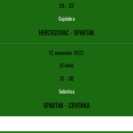
29
-
32
Gajdobra
HERCEGOVAC - SPARTAK
12. novembar 2022.
(8 kolo)
31
-
30
Subotica
SPARTAK - CRVENKA