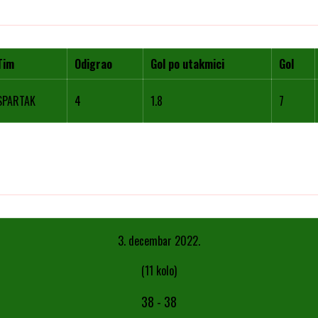
Tim
Odigrao
Gol po utakmici
Gol
SPARTAK
4
1.8
7
3. decembar 2022.
(11 kolo)
38
-
38