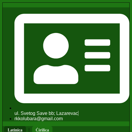
ul. Svetog Save bb; Lazarevac
rkkolubara@gmail.com
|
Latinica
Ćirilica