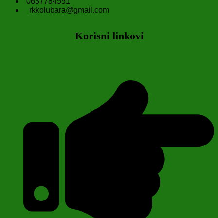
0637784551
rkkolubara@gmail.com
Korisni linkovi