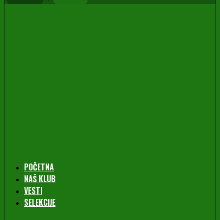
POČETNA
NAŠ KLUB
VESTI
SELEKCIJE