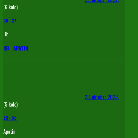
(6 kolo)
30
-
27
Ub
UB - APATIN
23. oktobar 2022.
(5 kolo)
25
-
26
Apatin