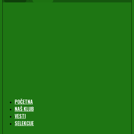
POČETNA
NAŠ KLUB
VESTI
SELEKCIJE