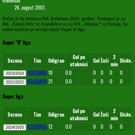
Rođendan
26. avgust 2001.
Počeo je da trenira u RK Kolubara 2010. godine. Nastupao je za
RK „Šamot 065“ iz Aranđelovca i za RK „Metalac“ iz Futoga. Sa
našim klubom je osvojio titulu Super B lige.
Super "B" liga
Gol po
2
Sezona
Tim
Odigrao
Gol
Žuti
Diskv.
utakmici
min
KOLUBARA
10
0.0
0
0
0
0
2023/2024
KOLUBARA
21
0.0
0
0
0
0
2021/2022
Super liga
Gol po
2
Sezona
Tim
Odigrao
Gol
Žuti
Diskv.
utakmici
min
KOLUBARA
12
0.0
0
0
0
0
2024/2025