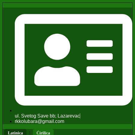
ul. Svetog Save bb; Lazarevac
rkkolubara@gmail.com
|
Latinica
Ćirilica