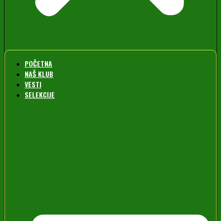
POČETNA
NAŠ KLUB
VESTI
SELEKCIJE