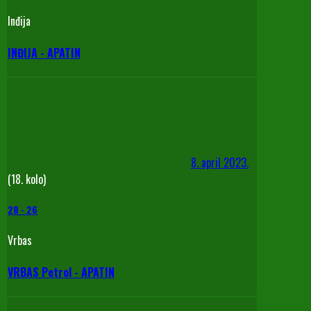
Inđija
INĐIJA - APATIN
8. april 2023.
(18. kolo)
28
-
26
Vrbas
VRBAS Petrol - APATIN