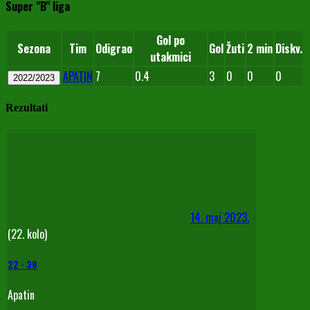
Super "B" liga
Gol po
Sezona
Tim
Odigrao
Gol
Žuti
2 min
Diskv.
utakmici
APATIN
7
0.4
3
0
0
0
2022/2023
Rezultati
14. maj 2023.
(22. kolo)
22
-
38
Apatin