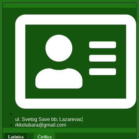
ul. Svetog Save bb; Lazarevac
rkkolubara@gmail.com
|
Latinica
Ćirilica