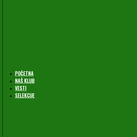
POČETNA
NAŠ KLUB
VESTI
SELEKCIJE