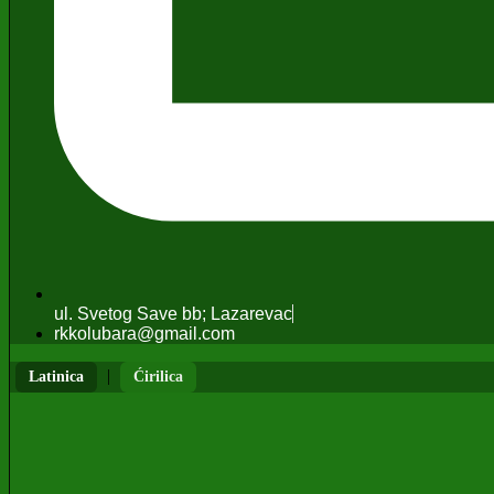
ul. Svetog Save bb; Lazarevac
rkkolubara@gmail.com
|
Latinica
Ćirilica