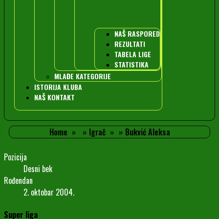
NAŠ RASPORED
REZULTATI
TABELA LIGE
STATISTIKA
MLAĐE KATEGORIJE
ISTORIJA KLUBA
NAŠ KONTAKT
Home
Igrač
Bukvić Aleksa
Pozicija
Desni bek
Rođendan
2. oktobar 2004.
Super liga