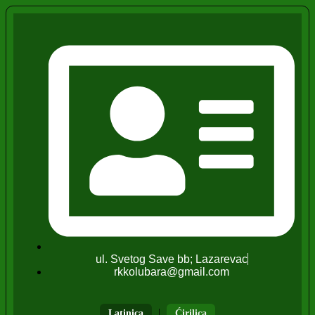
ul. Svetog Save bb; Lazarevac
rkkolubara@gmail.com
|
Latinica
Ćirilica