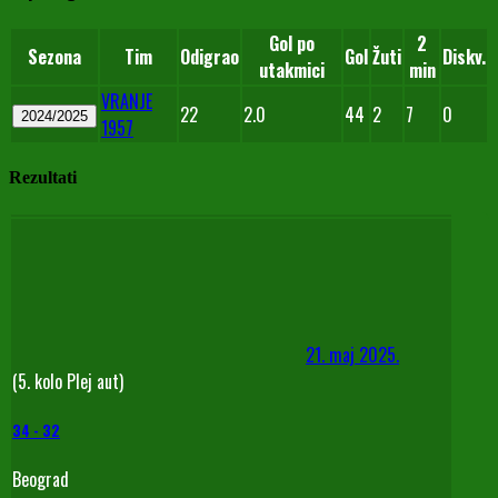
Gol po
2
Sezona
Tim
Odigrao
Gol
Žuti
Diskv.
utakmici
min
VRANJE
22
2.0
44
2
7
0
2024/2025
1957
Rezultati
21. maj 2025.
(5. kolo Plej aut)
34
-
32
Beograd