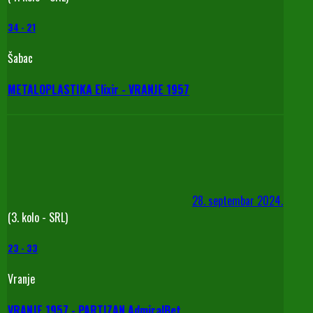
34
-
21
Šabac
METALOPLASTIKA Elixir - VRANJE 1957
28. septembar 2024.
(3. kolo - SRL)
23
-
33
Vranje
VRANJE 1957 - PARTIZAN AdmiralBet