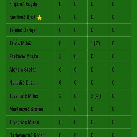
Filipović Bogdan
0
0
0
0
Knežević Uroš
6
0
0
0
Jelenić Damjan
0
0
0
0
Trivić Miloš
0
0
1 (2')
0
Žarković Marko
3
0
0
0
Aleksić Stefan
0
0
0
0
Nenadić Dušan
6
0
0
0
Jovanović Miloš
2
0
2 (4')
0
Martinović Stefan
0
0
0
0
Jovanović Mirko
0
0
0
0
Radovanović Goran
0
0
0
0