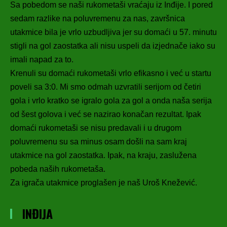
Sa pobedom se naši rukometaši vraćaju iz Inđije. I pored
sedam razlike na poluvremenu za nas, završnica
utakmice bila je vrlo uzbudljiva jer su domaći u 57. minutu
stigli na gol zaostatka ali nisu uspeli da izjednače iako su
imali napad za to.
Krenuli su domaći rukometaši vrlo efikasno i već u startu
poveli sa 3:0. Mi smo odmah uzvratili serijom od četiri
gola i vrlo kratko se igralo gola za gol a onda naša serija
od šest golova i već se nazirao konačan rezultat.
Ipak
domaći rukometaši se nisu predavali i u drugom
poluvremenu su sa minus osam došli na sam kraj
utakmice na gol zaostatka. Ipak, na kraju, zaslužena
pobeda naših rukometaša.
Za igrača utakmice proglašen je naš Uroš Knežević.
INĐIJA