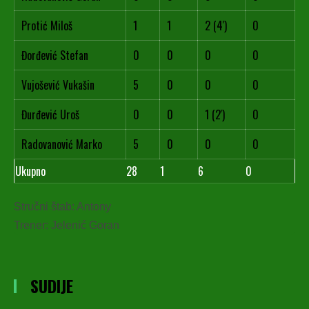
Protić Miloš
1
1
2 (4')
0
Đorđević Stefan
0
0
0
0
Vujošević Vukašin
5
0
0
0
Đurđević Uroš
0
0
1 (2')
0
Radovanović Marko
5
0
0
0
Ukupno
28
1
6
0
Stručni štab: Antony
Trener: Jelenić Goran
SUDIJE