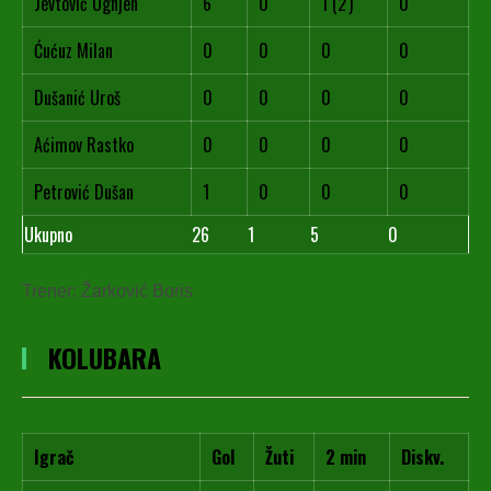
Jevtović Ognjen
6
0
1 (2')
0
Ćućuz Milan
0
0
0
0
Dušanić Uroš
0
0
0
0
Aćimov Rastko
0
0
0
0
Petrović Dušan
1
0
0
0
Ukupno
26
1
5
0
Trener: Žarković Boris
KOLUBARA
Igrač
Gol
Žuti
2 min
Diskv.