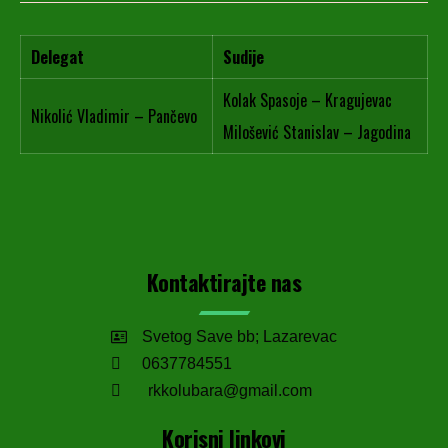
Delegat
Sudije
Kolak Spasoje – Kragujevac
Nikolić Vladimir – Pančevo
Milošević Stanislav – Jagodina
Kontaktirajte nas
Svetog Save bb; Lazarevac
0637784551
rkkolubara@gmail.com
Korisni linkovi