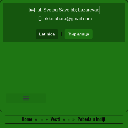
ul. Svetog Save bb; Lazarevac
rkkolubara@gmail.com
|
Latinica
Ћирилица
Home
Vesti
Pobeda u Inđiji