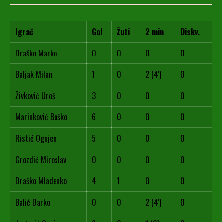
Igrač
Gol
Žuti
2 min
Diskv.
Draško Marko
0
0
0
0
Baljak Milan
1
0
2 (4')
0
Živković Uroš
3
0
0
0
Marinković Boško
6
0
0
0
Ristić Ognjen
5
0
0
0
Grozdić Miroslav
0
0
0
0
Draško Mladenko
4
1
0
0
Balić Darko
0
0
2 (4')
0