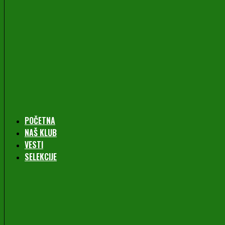
POČETNA
NAŠ KLUB
VESTI
SELEKCIJE