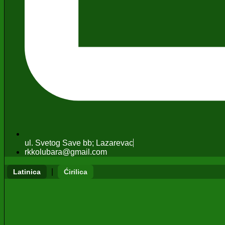
ul. Svetog Save bb; Lazarevac
rkkolubara@gmail.com
|
Latinica
Ćirilica